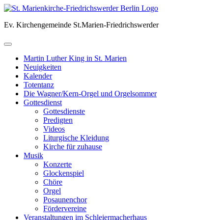
Skip
to
Ev. Kirchengemeinde St.Marien-Friedrichswerder
content
Martin Luther King in St. Marien
Neuigkeiten
Kalender
Totentanz
Die Wagner/Kern-Orgel und Orgelsommer
Gottesdienst
Gottesdienste
Predigten
Videos
Liturgische Kleidung
Kirche für zuhause
Musik
Konzerte
Glockenspiel
Chöre
Orgel
Posaunenchor
Fördervereine
Veranstaltungen im Schleiermacherhaus