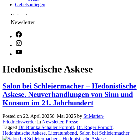
Gebetsanliegen
Kalender
Newsletter
Hedonistische Askese
Salon bei Schleiermacher – Hedonistische
Askese. Neuverhandlungen von Sinn und
Konsum im 21. Jahrhundert
Posted on
22. April 2025
6. Mai 2025
by
St.Marien-
Friedrichswerder
in
Newsletter
,
Presse
Tagged
Dr. Branka Schaller-Fornoff
,
Dr. Roger Fornoff
,
Hedonistische Askese
,
Literaturabend
,
Salon bei Schleiermacher