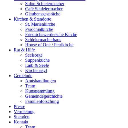
Salon Schleiermacher
Café Schleiermacher
Glaubensgespräche
Kirchen & Standorte
St. Marienkirche
Parochialkirche
Friedrichswerdersche Kirche
Schleiermacherhaus
House of One / Petrikirche
Rat & Hilfe
Seelsorge
Suppenküche
Laib & Seele
Kirchenasyl
Gemeinde
Amtshandlungen
Team
Kunstsammlung
Gemeindegeschichte
Familienforschung
Presse
Vermietung
Spenden
Kontakt
Team