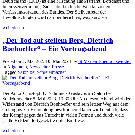
Deutschland (EKD) ist eine Mischung aus Pfarramt, Botschaft und
Interessenvertretung. Sie ist die kirchliche Brücke zu den
Verfassungsorganen des Bundes. Der Stellvertreter der
Bevollmächtigten wird darüber berichten, was kurz vor
weiterlesen
„Der Tod auf steilem Berg. Dietrich
Bonhoeffer“ – Ein Vortragsabend
Posted on
2. Mai 2023
10. Mai 2023
by
St.Marien-Friedrichswerder
in
Allgemein
,
Newsletter
,
Presse
Tagged
Salon bei Schleiermacher
Der Autor Christoph U. Schminck Gustavus im Salon bei
Schleiermacher 8. Mai 2023, 19.30 Uhr An diesem Abend wird der
Widerstand von Dietrich Bonhoeffer und sein letzter Weg aus dem
Gefängnis zur Hinrichtung beschrieben. Dabei wird deutlich, dass
der Kampf gegen das Unrecht in vielen Formen und durch viele
„stille Helden“ fortgesetzt wurde. Ein Lese-
weiterlesen