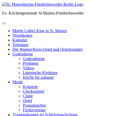
Skip
to
Ev. Kirchengemeinde St.Marien-Friedrichswerder
content
Martin Luther King in St. Marien
Neuigkeiten
Kalender
Totentanz
Die Wagner/Kern-Orgel und Orgelsommer
Gottesdienst
Gottesdienste
Predigten
Videos
Liturgische Kleidung
Kirche für zuhause
Musik
Konzerte
Glockenspiel
Chöre
Orgel
Posaunenchor
Fördervereine
Veranstaltungen im Schleiermacherhaus