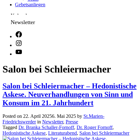
Gebetsanliegen
Kalender
Newsletter
Salon bei Schleiermacher
Salon bei Schleiermacher – Hedonistische
Askese. Neuverhandlungen von Sinn und
Konsum im 21. Jahrhundert
Posted on
22. April 2025
6. Mai 2025
by
St.Marien-
Friedrichswerder
in
Newsletter
,
Presse
Tagged
Dr. Branka Schaller-Fornoff
,
Dr. Roger Fornoff
,
Hedonistische Askese
,
Literaturabend
,
Salon bei Schleiermacher