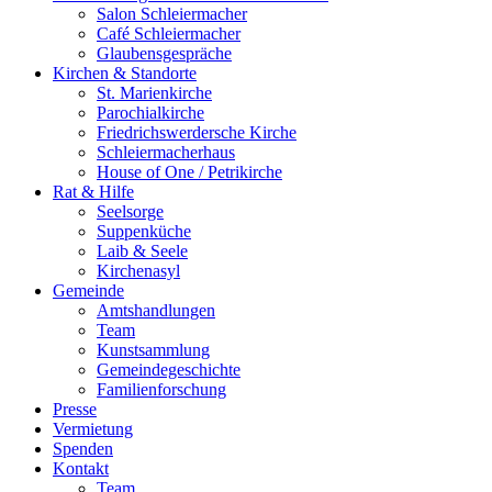
Salon Schleiermacher
Café Schleiermacher
Glaubensgespräche
Kirchen & Standorte
St. Marienkirche
Parochialkirche
Friedrichswerdersche Kirche
Schleiermacherhaus
House of One / Petrikirche
Rat & Hilfe
Seelsorge
Suppenküche
Laib & Seele
Kirchenasyl
Gemeinde
Amtshandlungen
Team
Kunstsammlung
Gemeindegeschichte
Familienforschung
Presse
Vermietung
Spenden
Kontakt
Team