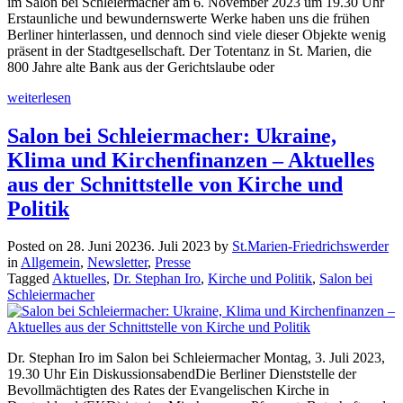
im Salon bei Schleiermacher am 6. November 2023 um 19.30 Uhr
Erstaunliche und bewundernswerte Werke haben uns die frühen
Berliner hinterlassen, und dennoch sind viele dieser Objekte wenig
präsent in der Stadtgesellschaft. Der Totentanz in St. Marien, die
800 Jahre alte Bank aus der Gerichtslaube oder
weiterlesen
Salon bei Schleiermacher: Ukraine,
Klima und Kirchenfinanzen – Aktuelles
aus der Schnittstelle von Kirche und
Politik
Posted on
28. Juni 2023
6. Juli 2023
by
St.Marien-Friedrichswerder
in
Allgemein
,
Newsletter
,
Presse
Tagged
Aktuelles
,
Dr. Stephan Iro
,
Kirche und Politik
,
Salon bei
Schleiermacher
Dr. Stephan Iro im Salon bei Schleiermacher Montag, 3. Juli 2023,
19.30 Uhr Ein DiskussionsabendDie Berliner Dienststelle der
Bevollmächtigten des Rates der Evangelischen Kirche in