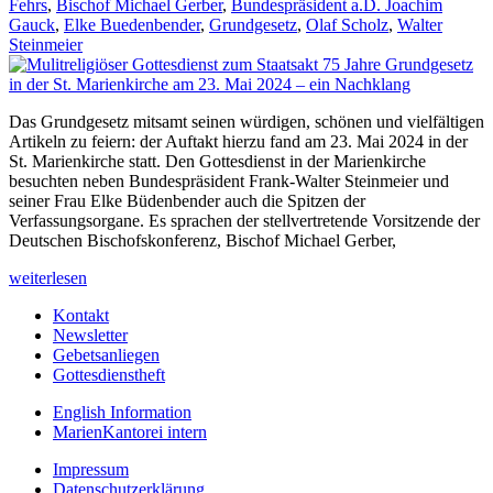
Fehrs
,
Bischof Michael Gerber
,
Bundespräsident a.D. Joachim
Gauck
,
Elke Buedenbender
,
Grundgesetz
,
Olaf Scholz
,
Walter
Steinmeier
Das Grundgesetz mitsamt seinen würdigen, schönen und vielfältigen
Artikeln zu feiern: der Auftakt hierzu fand am 23. Mai 2024 in der
St. Marienkirche statt. Den Gottesdienst in der Marienkirche
besuchten neben Bundespräsident Frank-Walter Steinmeier und
seiner Frau Elke Büdenbender auch die Spitzen der
Verfassungsorgane. Es sprachen der stellvertretende Vorsitzende der
Deutschen Bischofskonferenz, Bischof Michael Gerber,
weiterlesen
Kontakt
Newsletter
Gebetsanliegen
Gottesdienstheft
English Information
MarienKantorei intern
Impressum
Datenschutzerklärung