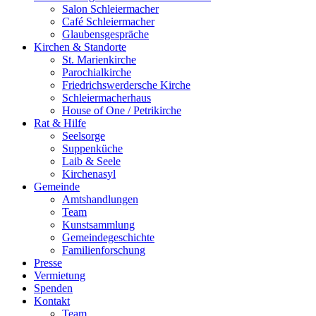
Salon Schleiermacher
Café Schleiermacher
Glaubensgespräche
Kirchen & Standorte
St. Marienkirche
Parochialkirche
Friedrichswerdersche Kirche
Schleiermacherhaus
House of One / Petrikirche
Rat & Hilfe
Seelsorge
Suppenküche
Laib & Seele
Kirchenasyl
Gemeinde
Amtshandlungen
Team
Kunstsammlung
Gemeindegeschichte
Familienforschung
Presse
Vermietung
Spenden
Kontakt
Team