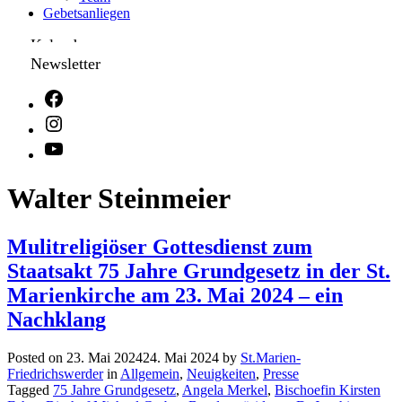
Gebetsanliegen
Kalender
Newsletter
Walter Steinmeier
Mulitreligiöser Gottesdienst zum
Staatsakt 75 Jahre Grundgesetz in der St.
Marienkirche am 23. Mai 2024 – ein
Nachklang
Posted on
23. Mai 2024
24. Mai 2024
by
St.Marien-
Friedrichswerder
in
Allgemein
,
Neuigkeiten
,
Presse
Tagged
75 Jahre Grundgesetz
,
Angela Merkel
,
Bischoefin Kirsten