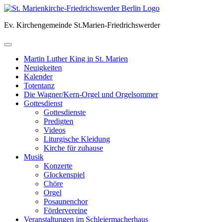
Skip
to
Ev. Kirchengemeinde St.Marien-Friedrichswerder
content
Martin Luther King in St. Marien
Neuigkeiten
Kalender
Totentanz
Die Wagner/Kern-Orgel und Orgelsommer
Gottesdienst
Gottesdienste
Predigten
Videos
Liturgische Kleidung
Kirche für zuhause
Musik
Konzerte
Glockenspiel
Chöre
Orgel
Posaunenchor
Fördervereine
Veranstaltungen im Schleiermacherhaus