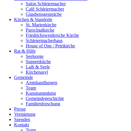
Salon Schleiermacher
Café Schleiermacher
Glaubensgespräche
Kirchen & Standorte
St. Marienkirche
Parochialkirche
Friedrichswerdersche Kirche
Schleiermacherhaus
House of One / Petrikirche
Rat & Hilfe
Seelsorge
Suppenküche
Laib & Seele
Kirchenasyl
Gemeinde
Amtshandlungen
Team
Kunstsammlung
Gemeindegeschichte
Familienforschung
Presse
Vermietung
Spenden
Kontakt
Team