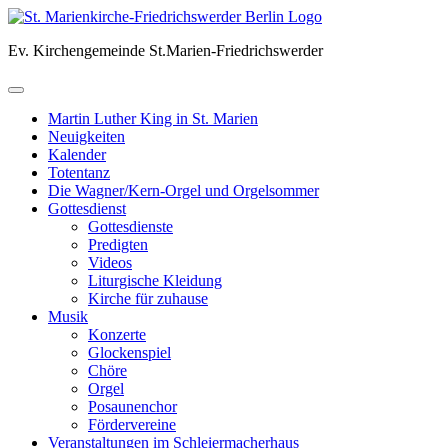
Skip
to
Ev. Kirchengemeinde St.Marien-Friedrichswerder
content
Martin Luther King in St. Marien
Neuigkeiten
Kalender
Totentanz
Die Wagner/Kern-Orgel und Orgelsommer
Gottesdienst
Gottesdienste
Predigten
Videos
Liturgische Kleidung
Kirche für zuhause
Musik
Konzerte
Glockenspiel
Chöre
Orgel
Posaunenchor
Fördervereine
Veranstaltungen im Schleiermacherhaus