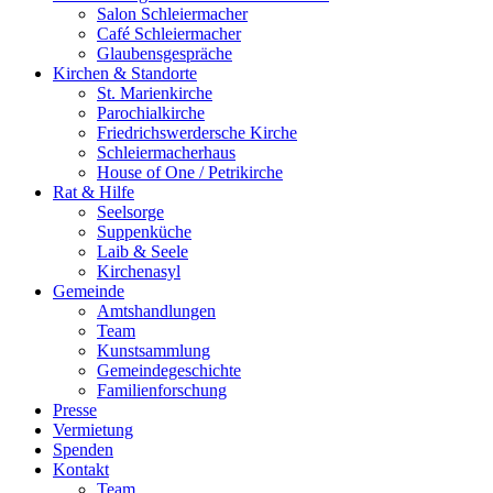
Salon Schleiermacher
Café Schleiermacher
Glaubensgespräche
Kirchen & Standorte
St. Marienkirche
Parochialkirche
Friedrichswerdersche Kirche
Schleiermacherhaus
House of One / Petrikirche
Rat & Hilfe
Seelsorge
Suppenküche
Laib & Seele
Kirchenasyl
Gemeinde
Amtshandlungen
Team
Kunstsammlung
Gemeindegeschichte
Familienforschung
Presse
Vermietung
Spenden
Kontakt
Team