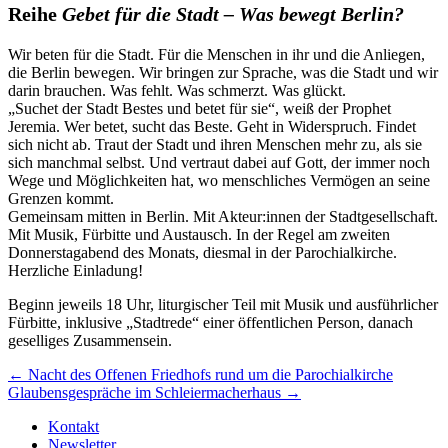
Reihe
Gebet für die Stadt – Was bewegt Berlin?
Wir beten für die Stadt. Für die Menschen in ihr und die Anliegen,
die Berlin bewegen. Wir bringen zur Sprache, was die Stadt und wir
darin brauchen. Was fehlt. Was schmerzt. Was glückt.
„Suchet der Stadt Bestes und betet für sie“, weiß der Prophet
Jeremia. Wer betet, sucht das Beste. Geht in Widerspruch. Findet
sich nicht ab. Traut der Stadt und ihren Menschen mehr zu, als sie
sich manchmal selbst. Und vertraut dabei auf Gott, der immer noch
Wege und Möglichkeiten hat, wo menschliches Vermögen an seine
Grenzen kommt.
Gemeinsam mitten in Berlin. Mit Akteur:innen der Stadtgesellschaft.
Mit Musik, Fürbitte und Austausch. In der Regel am zweiten
Donnerstagabend des Monats, diesmal in der Parochialkirche.
Herzliche Einladung!
Beginn jeweils 18 Uhr, liturgischer Teil mit Musik und ausführlicher
Fürbitte, inklusive „Stadtrede“ einer öffent­lichen Person, danach
geselliges Zusammensein.
Beitragsnavigation
← Nacht des Offenen Friedhofs rund um die Parochialkirche
Glaubensgespräche im Schleiermacherhaus →
Kontakt
Newsletter