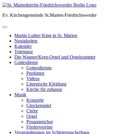
Skip
to
Ev. Kirchengemeinde St.Marien-Friedrichswerder
content
Martin Luther King in St. Marien
Neuigkeiten
Kalender
Totentanz
Die Wagner/Kern-Orgel und Orgelsommer
Gottesdienst
Gottesdienste
Predigten
Videos
Liturgische Kleidung
Kirche für zuhause
Musik
Konzerte
Glockenspiel
Chöre
Orgel
Posaunenchor
Fördervereine
Veranstaltungen im Schleiermacherhaus