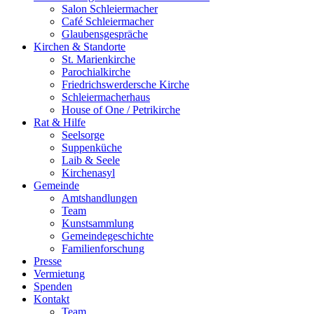
Salon Schleiermacher
Café Schleiermacher
Glaubensgespräche
Kirchen & Standorte
St. Marienkirche
Parochialkirche
Friedrichswerdersche Kirche
Schleiermacherhaus
House of One / Petrikirche
Rat & Hilfe
Seelsorge
Suppenküche
Laib & Seele
Kirchenasyl
Gemeinde
Amtshandlungen
Team
Kunstsammlung
Gemeindegeschichte
Familienforschung
Presse
Vermietung
Spenden
Kontakt
Team