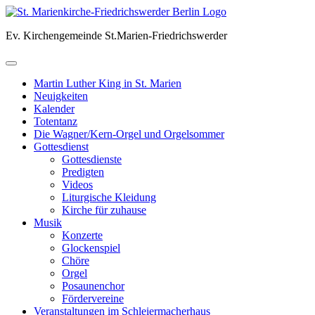
Skip
to
Ev. Kirchengemeinde St.Marien-Friedrichswerder
content
Martin Luther King in St. Marien
Neuigkeiten
Kalender
Totentanz
Die Wagner/Kern-Orgel und Orgelsommer
Gottesdienst
Gottesdienste
Predigten
Videos
Liturgische Kleidung
Kirche für zuhause
Musik
Konzerte
Glockenspiel
Chöre
Orgel
Posaunenchor
Fördervereine
Veranstaltungen im Schleiermacherhaus