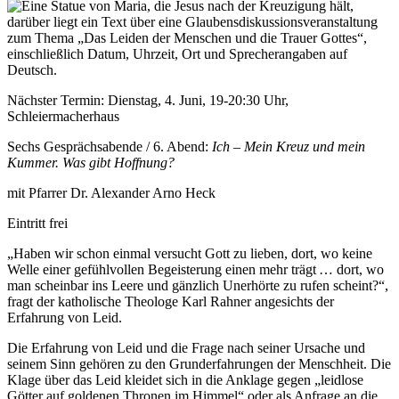
Nächster Termin: Dienstag, 4. Juni, 19-20:30 Uhr,
Schleiermacherhaus
Sechs Gesprächsabende / 6. Abend:
Ich – Mein Kreuz und mein
Kummer. Was gibt Hoffnung?
mit Pfarrer Dr. Alexander Arno Heck
Eintritt frei
„Haben wir schon einmal versucht Gott zu lieben, dort, wo keine
Welle einer gefühlvollen Begeiste­rung einen mehr trägt … dort, wo
man scheinbar ins Leere und gänzlich Unerhörte zu rufen scheint?“,
fragt der katholische Theologe Karl Rahner angesichts der
Erfahrung von Leid.
Die Erfahrung von Leid und die Frage nach seiner Ursache und
seinem Sinn gehören zu den Grund­­er­fah­rungen der Menschheit. Die
Klage über das Leid kleidet sich in die Anklage gegen „leidlose
Göt­ter auf goldenen Thronen im Himmel“ oder als Anfra­ge an die