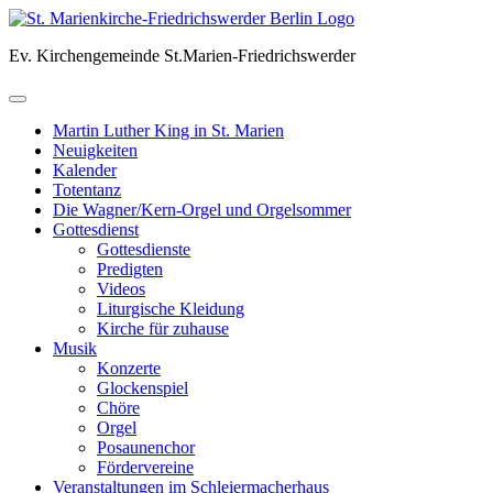
Skip
to
Ev. Kirchengemeinde St.Marien-Friedrichswerder
content
Martin Luther King in St. Marien
Neuigkeiten
Kalender
Totentanz
Die Wagner/Kern-Orgel und Orgelsommer
Gottesdienst
Gottesdienste
Predigten
Videos
Liturgische Kleidung
Kirche für zuhause
Musik
Konzerte
Glockenspiel
Chöre
Orgel
Posaunenchor
Fördervereine
Veranstaltungen im Schleiermacherhaus