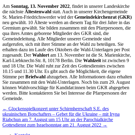
Am
Sonntag, 13. November 2022
, findet in unserer Landeskirche
die nächste
Ältestenwahl
statt. Auch in unserer Kirchengemeinde
St. Marien-Friedrichswerder wird der
Gemeindekirchenrat (GKR)
neu gewählt. 10 Älteste werden an diesem Tag für drei Jahre in das
Gremium gewählt. Sie bilden zusammen mit den Pfarrpersonen, die
qua ihres Amtes geborene Mitglieder des GKR sind, die
Gemeindeleitung. Alle Mitglieder unserer Gemeinde sind
aufgerufen, sich mit ihrer Stimme an der Wahl zu beteiligen. Sie
erhalten dazu im Laufe des Oktobers die Wahl-Unterlagen per Post
zugesandt. Der
Wahlort
am 13. November ist die St. Marienkirche,
Karl-Liebknecht-Str. 8, 10178 Berlin. Die
Wahlzeit
ist zwischen 9
und 18 Uhr. Die Wahl ruht zur Zeit des Gottesdienstes zwischen
10.15 und 11.30 Uhr. Es gibt auch die Möglichkeit, die eigene
Stimme per
Briefwahl
abzugeben. Alle Informationen dazu erhalten
Sie zusammen mit den Wahl-Unterlagen. Noch bis zum 29. August
können Wahlvorschläge für Kandidat:innen beim GKR abgegeben
werden. Bitte kontaktieren Sie bei Interesse die Pfarrpersonen der
Gemeinde.
Beitragsnavigation
← Glockenspielkonzert unter Schirmherrschaft S.E. des
ukrainischen Botschafters – Gebet für die Ukraine – mit Iryna
Riabchun am 7. August um 15 Uhr an der Parochialkirche
Gottesdienst zum Israelsonntag am 21. August 2022 →