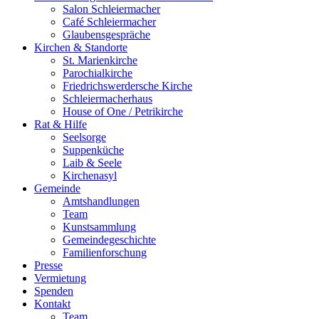
Salon Schleiermacher
Café Schleiermacher
Glaubensgespräche
Kirchen & Standorte
St. Marienkirche
Parochialkirche
Friedrichswerdersche Kirche
Schleiermacherhaus
House of One / Petrikirche
Rat & Hilfe
Seelsorge
Suppenküche
Laib & Seele
Kirchenasyl
Gemeinde
Amtshandlungen
Team
Kunstsammlung
Gemeindegeschichte
Familienforschung
Presse
Vermietung
Spenden
Kontakt
Team