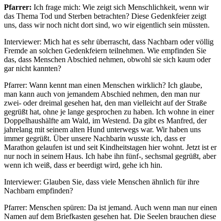
Pfarrer:
Ich frage mich: Wie zeigt sich Menschlichkeit, wenn wir
das Thema Tod und Sterben betrachten? Diese Gedenkfeier zeigt
uns, dass wir noch nicht dort sind, wo wir eigentlich sein müssten.
Interviewer: Mich hat es sehr überrascht, dass Nachbarn oder völlig
Fremde an solchen Gedenkfeiern teilnehmen. Wie empfinden Sie
das, dass Menschen Abschied nehmen, obwohl sie sich kaum oder
gar nicht kannten?
Pfarrer: Wann kennt man einen Menschen wirklich? Ich glaube,
man kann auch von jemandem Abschied nehmen, den man nur
zwei- oder dreimal gesehen hat, den man vielleicht auf der Straße
gegrüßt hat, ohne je lange gesprochen zu haben. Ich wohne in einer
Doppelhaushälfte am Wald, im Westend. Da gibt es Manfred, der
jahrelang mit seinem alten Hund unterwegs war. Wir haben uns
immer gegrüßt. Über unsere Nachbarin wusste ich, dass er
Marathon gelaufen ist und seit Kindheitstagen hier wohnt. Jetzt ist er
nur noch in seinem Haus. Ich habe ihn fünf-, sechsmal gegrüßt, aber
wenn ich weiß, dass er beerdigt wird, gehe ich hin.
Interviewer: Glauben Sie, dass viele Menschen ähnlich für ihre
Nachbarn empfinden?
Pfarrer: Menschen spüren: Da ist jemand. Auch wenn man nur einen
Namen auf dem Briefkasten gesehen hat. Die Seelen brauchen diese