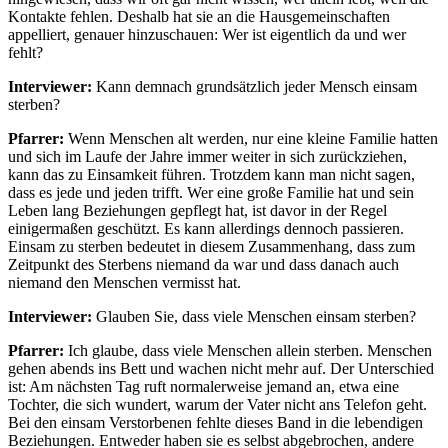
Kontakte fehlen. Deshalb hat sie an die Hausgemeinschaften
appelliert, genauer hinzuschauen: Wer ist eigentlich da und wer
fehlt?
Interviewer:
Kann demnach grundsätzlich jeder Mensch einsam
sterben?
Pfarrer:
Wenn Menschen alt werden, nur eine kleine Familie hatten
und sich im Laufe der Jahre immer weiter in sich zurückziehen,
kann das zu Einsamkeit führen. Trotzdem kann man nicht sagen,
dass es jede und jeden trifft. Wer eine große Familie hat und sein
Leben lang Beziehungen gepflegt hat, ist davor in der Regel
einigermaßen geschützt. Es kann allerdings dennoch passieren.
Einsam zu sterben bedeutet in diesem Zusammenhang, dass zum
Zeitpunkt des Sterbens niemand da war und dass danach auch
niemand den Menschen vermisst hat.
Interviewer:
Glauben Sie, dass viele Menschen einsam sterben?
Pfarrer:
Ich glaube, dass viele Menschen allein sterben. Menschen
gehen abends ins Bett und wachen nicht mehr auf. Der Unterschied
ist: Am nächsten Tag ruft normalerweise jemand an, etwa eine
Tochter, die sich wundert, warum der Vater nicht ans Telefon geht.
Bei den einsam Verstorbenen fehlte dieses Band in die lebendigen
Beziehungen. Entweder haben sie es selbst abgebrochen, andere