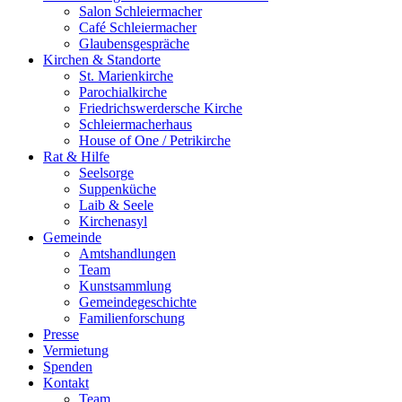
Salon Schleiermacher
Café Schleiermacher
Glaubensgespräche
Kirchen & Standorte
St. Marienkirche
Parochialkirche
Friedrichswerdersche Kirche
Schleiermacherhaus
House of One / Petrikirche
Rat & Hilfe
Seelsorge
Suppenküche
Laib & Seele
Kirchenasyl
Gemeinde
Amtshandlungen
Team
Kunstsammlung
Gemeindegeschichte
Familienforschung
Presse
Vermietung
Spenden
Kontakt
Team