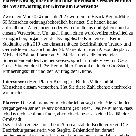
Pfarrer Kösling über die Initiative für einsam Verstorbene und
die Verantwortung der Kirche am Lebensende
Zwischen Mai 2024 und Juli 2025 wurden im Bezirk Berlin-Mitte
66 Menschen ordnungsbehördlich bestattet. Sie hatten keine
auffindbaren Angehörigen oder waren mittellos und galten damit als
einsam Verstorbene. Um auch ihnen einen würdevollen Abschied zu
ermöglichen, organisiert der Evangelische Kirchenkreis Berlin
Stadtmitte seit 2019 gemeinsam mit den Bezirksämtern Trauer- und
Gedenkfeiern, so auch in der St. Marienkirche am Alexanderplatz.
Michael Kösling, Pfarrer an St. Marien und stellvertretender
Superintendent des Kirchenkreises, spricht im Interview mit Oscar
Guse, Student der HTW Berlin, über Einsamkeit in der Großstadt,
Erinnerungskultur und den Auftrag der Kirche.
Interviewer:
Herr Pfarrer Kösling, in Berlin-Mitte sind 66
Menschen einsam verstorben. Hat Sie diese Zahl ebenso erschreckt
wie mich?
Pfarrer:
Die Zahl wundert mich ehrlich gesagt nicht. Sie ist in den
vergangenen Jahren relativ konstant geblieben. Das heißt nicht, dass
ich das nicht schlimm finde, aber ich erlebe es als eine Realität der
Großstadt.
Das hat sich zuletzt auch beim Stromausfall in Berlin gezeigt. Die
Bezirksbürgermeisterin von Steglitz-Zehlendorf hat darauf
hingewiesen, dass wir oft gar nicht wissen, wer allein lebt, weil die