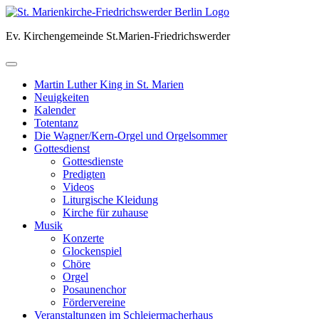
Skip
to
Ev. Kirchengemeinde St.Marien-Friedrichswerder
content
Martin Luther King in St. Marien
Neuigkeiten
Kalender
Totentanz
Die Wagner/Kern-Orgel und Orgelsommer
Gottesdienst
Gottesdienste
Predigten
Videos
Liturgische Kleidung
Kirche für zuhause
Musik
Konzerte
Glockenspiel
Chöre
Orgel
Posaunenchor
Fördervereine
Veranstaltungen im Schleiermacherhaus