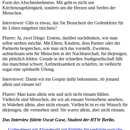
Form des Abschiednehmens. Mir geht es nicht um
Kirchenzugehörigkeit, sondern um die Herzen und Seelen der
Menschen.
Interviewer: Gibt es etwas, das Sie Besuchern der Gedenkfeier für
ihr Leben mitgeben möchten?
Pfarrer: Ja, zwei Dinge: Erstens, darüber nachdenken, wie man
selbst sterben möchte. Mit Eltern, Kindern, dem Partner oder der
Partnerin besprechen, wie man sich das vorstellt. Zweitens,
aufmerksam sein für Menschen in der Nachbarschaft, für diejenigen,
die plötzlich fehlen. Gerade in der schnellen Stadtgesellschaft fällt
das manchmal schwer. Aufmerksamkeit zu schärfen, ist vielleicht
sogar eine spirituelle Übung.
Interviewer: Damit wir ein Gespür dafür bekommen, ob jemand
allein und einsam ist?
Pfarrer: Man kann allein sein und sich nicht einsam fühlen.
Vielleicht sind Menschen, die wir als einsam Verstorbene ansehen,
in Wahrheit allein, aber nicht einsam. Vielleicht ist es ein Wunsch für
diejenigen, die verstorben sind: Sie waren allein, aber nicht einsam.
Das Interview führ
te Oscar Guse, Student der HTW Berlin
.
← Gottesdienst mit Abendmahl mit Fürbitte für verfolgte syrische