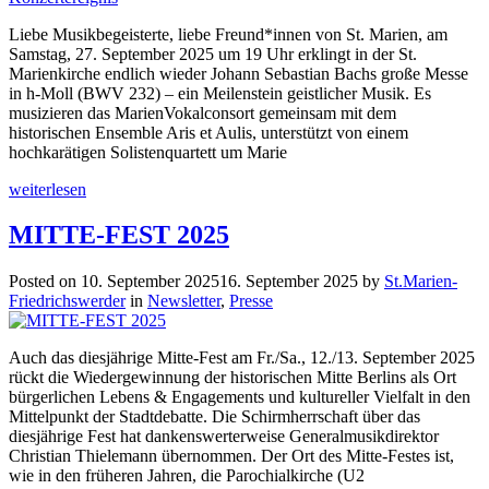
Liebe Musikbegeisterte, liebe Freund*innen von St. Marien, am
Samstag, 27. September 2025 um 19 Uhr erklingt in der St.
Marienkirche endlich wieder Johann Sebastian Bachs große Messe
in h-Moll (BWV 232) – ein Meilenstein geistlicher Musik. Es
musizieren das MarienVokalconsort gemeinsam mit dem
historischen Ensemble Aris et Aulis, unterstützt von einem
hochkarätigen Solistenquartett um Marie
weiterlesen
MITTE-FEST 2025
Posted on
10. September 2025
16. September 2025
by
St.Marien-
Friedrichswerder
in
Newsletter
,
Presse
Auch das diesjährige Mitte-Fest am Fr./Sa., 12./13. September 2025
rückt die Wiedergewinnung der historischen Mitte Berlins als Ort
bürgerlichen Lebens & Engagements und kultureller Vielfalt in den
Mittelpunkt der Stadtdebatte. Die Schirmherrschaft über das
diesjährige Fest hat dankenswerterweise Generalmusikdirektor
Christian Thielemann übernommen. Der Ort des Mitte-Festes ist,
wie in den früheren Jahren, die Parochialkirche (U2