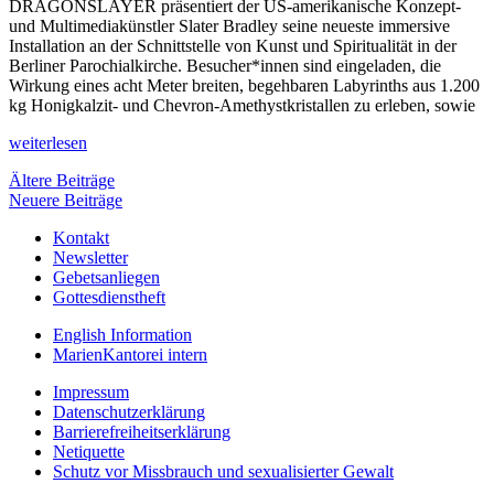
DRAGONSLAYER präsentiert der US-amerikanische Konzept-
und Multimediakünstler Slater Bradley seine neueste immersive
Installation an der Schnittstelle von Kunst und Spiritualität in der
Berliner Parochialkirche. Besucher*innen sind eingeladen, die
Wirkung eines acht Meter breiten, begehbaren Labyrinths aus 1.200
kg Honigkalzit- und Chevron-Amethystkristallen zu erleben, sowie
weiterlesen
Beitragsnavigation
Ältere Beiträge
Neuere Beiträge
Kontakt
Newsletter
Gebetsanliegen
Gottesdienstheft
English Information
MarienKantorei intern
Impressum
Datenschutzerklärung
Barrierefreiheitserklärung
Netiquette
Schutz vor Missbrauch und sexualisierter Gewalt