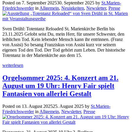
Posted on
7. September 2025
30. September 2025
by
St.Marien-
Friedrichswerder
in
Allgemein
,
Neuigkeiten
,
Newsletter
,
Presse
Sven Drühl: Totentanz Reloaded St. Marienkirche Berlin bis
23.11.2025 Gelobt seist Du, mein Herr, für unsere Schwester, den
leiblichen Tod. Kein lebender Mensch kann ihr entrinnen. (Franz
von Assisi) So besang Franziskus von Assisi kurz vor seinem
eigenen Tod den Tod. Der Tod gehört zum Leben. Der historische
Totentanz in der Marienkirche aus dem 15.
weiterlesen
Orgelsommer 2025: 4. Konzert am 21.
August um 19 Uhr: Henry Fair spielt
Fantasien von allerlei Gestalt
Posted on
13. August 2025
25. August 2025
by
St.Marien-
Friedrichswerder
in
Allgemein
,
Newsletter
,
Presse