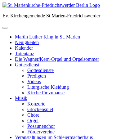
Skip
to
Ev. Kirchengemeinde St.Marien-Friedrichswerder
content
Martin Luther King in St. Marien
Neuigkeiten
Kalender
Totentanz
Die Wagner/Kern-Orgel und Orgelsommer
Gottesdienst
Gottesdienste
Predigten
Videos
Liturgische Kleidung
Kirche für zuhause
Musik
Konzerte
Glockenspiel
Chöre
Orgel
Posaunenchor
Fördervereine
Veranstaltungen im Schleiermacherhaus