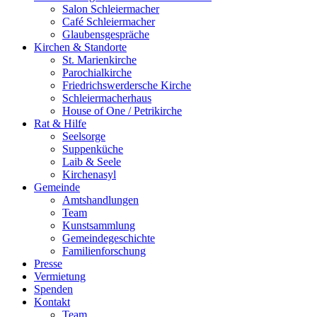
Salon Schleiermacher
Café Schleiermacher
Glaubensgespräche
Kirchen & Standorte
St. Marienkirche
Parochialkirche
Friedrichswerdersche Kirche
Schleiermacherhaus
House of One / Petrikirche
Rat & Hilfe
Seelsorge
Suppenküche
Laib & Seele
Kirchenasyl
Gemeinde
Amtshandlungen
Team
Kunstsammlung
Gemeindegeschichte
Familienforschung
Presse
Vermietung
Spenden
Kontakt
Team