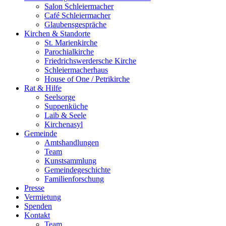
Salon Schleiermacher
Café Schleiermacher
Glaubensgespräche
Kirchen & Standorte
St. Marienkirche
Parochialkirche
Friedrichswerdersche Kirche
Schleiermacherhaus
House of One / Petrikirche
Rat & Hilfe
Seelsorge
Suppenküche
Laib & Seele
Kirchenasyl
Gemeinde
Amtshandlungen
Team
Kunstsammlung
Gemeindegeschichte
Familienforschung
Presse
Vermietung
Spenden
Kontakt
Team