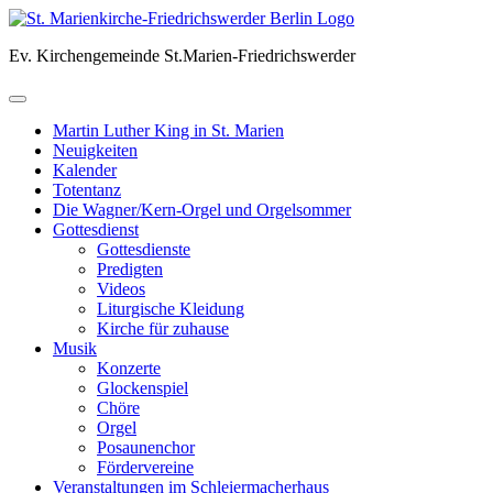
Skip
to
Ev. Kirchengemeinde St.Marien-Friedrichswerder
content
Martin Luther King in St. Marien
Neuigkeiten
Kalender
Totentanz
Die Wagner/Kern-Orgel und Orgelsommer
Gottesdienst
Gottesdienste
Predigten
Videos
Liturgische Kleidung
Kirche für zuhause
Musik
Konzerte
Glockenspiel
Chöre
Orgel
Posaunenchor
Fördervereine
Veranstaltungen im Schleiermacherhaus