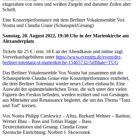
Eine Konzertperformance mit dem Berliner Vokalensemble Vox
Nostra und Claudia Graue (Schauspiel/Gesang)
Samstag, 20. August 2022, 19:30 Uhr in der Marienkirche am
Alexanderplatz
Tickets für 25 € / erm. 18 € an der Abendkasse und online zzgl.
Vorverkaufsgebühren unter
https://www.eventim.de/event/der-
berliner-totentanz-st-marienkirche-15465732/?affiliate=TUG
Das Berliner Vokalensemble Vox Nostra hat zusammen mit der
Schauspielerin Claudia Graue eine Konzertperformance erarbeitet,
die dem Berliner Totentanz wieder neues Leben einhaucht. Eine
Auswahl der spätmittelalterlichen Texte, die sich unter den vielen
Figuren des Freskos befinden, werden rezitiert und von Gesängen
aus Mittelalter und Renaissance begleitet, die um das Thema “Tanz
und Tod” kreisen.
Vox Nostra Philipp Cieslewicz – Altus, Burkard Wehner – Bariton,
Werner Blau – Bass und Tobias Hagge – Bass.
Textrezitationen und Gesang: Claudia Graue
Szenische Einrichtung: Norbert J. Skowronek