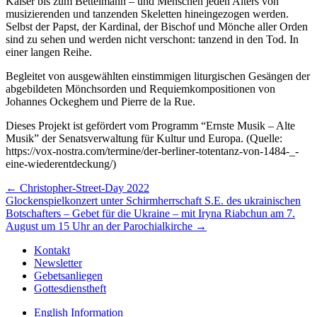
Kaiser bis zum Bettelmann – und Menschen jeden Alters von
musizierenden und tanzenden Skeletten hineingezogen werden.
Selbst der Papst, der Kardinal, der Bischof und Mönche aller Orden
sind zu sehen und werden nicht verschont: tanzend in den Tod. In
einer langen Reihe.
Begleitet von ausgewählten einstimmigen liturgischen Gesängen der
abgebildeten Mönchsorden und Requiemkompositionen von
Johannes Ockeghem und Pierre de la Rue.
Dieses Projekt ist gefördert vom Programm “Ernste Musik – Alte
Musik” der Senatsverwaltung für Kultur und Europa. (Quelle:
https://vox-nostra.com/termine/der-berliner-totentanz-von-1484-_-
eine-wiederentdeckung/)
Beitragsnavigation
← Christopher-Street-Day 2022
Glockenspielkonzert unter Schirmherrschaft S.E. des ukrainischen
Botschafters – Gebet für die Ukraine – mit Iryna Riabchun am 7.
August um 15 Uhr an der Parochialkirche →
Kontakt
Newsletter
Gebetsanliegen
Gottesdienstheft
English Information