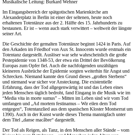
Musikalische Leitung: Burkard Wehner
Im Eingangsbereich der spätgotischen Marienkirche am
Alexanderplatz in Berlin ist einer der seltenen, heute noch
erhaltenen Totentänze aus der 2. Hälfte des 15. Jahrhunderts zu
bestaunen. Er ist – wenn auch stark verwittert – weltweit der längste
seiner Art.
Die Geschichte der gemalten Totentänze beginnt 1424 in Paris. Auf
den Arkaden im Friedhof von Aux St. Innocents wurde erstmals ein
Totentanz dargestellt. Auslöser war sehr wahrscheinlich die große
Pestepidemie von 1348-53, der etwa ein Drittel der Bevölkerung
Europas zum Opfer fiel. Auch die nachfolgenden unzähligen
kleineren Ausbrüche der Epidemie sorgten weiterhin für Angst und
Schrecken. Niemand kannte den Grund dieses „großen Sterbens“
und niemand war sicher vor Ansteckung. Die existentielle
Erfahrung, dass der Tod allgegenwärtig ist und das Leben eines
jeden Menschen täglich bedroht, fand Eingang in die Musik wie im
“Media vita in morte sumus” – Mitten im Leben sind wir vom Tod
umfangen und „Ad mortem festinamus – Wir eilen dem Tod
entgegen“, Totentanzlied aus dem spanischen Kloster Montserrat um
1390). Auch in der Kunst wurde dieses Thema mannigfach unter
dem Titel „danse macâbre“ dargestellt.
Der Tod als Reigen, als Tanz, in den Menschen aller Stände – vom