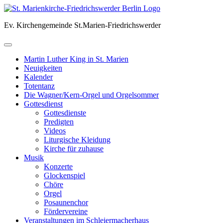
Skip
to
Ev. Kirchengemeinde St.Marien-Friedrichswerder
content
Martin Luther King in St. Marien
Neuigkeiten
Kalender
Totentanz
Die Wagner/Kern-Orgel und Orgelsommer
Gottesdienst
Gottesdienste
Predigten
Videos
Liturgische Kleidung
Kirche für zuhause
Musik
Konzerte
Glockenspiel
Chöre
Orgel
Posaunenchor
Fördervereine
Veranstaltungen im Schleiermacherhaus